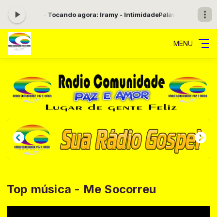
0 às 08:00 -
Tocando agora: Iramy - Intimidade
Palavra que Transfo
MENU
Top música - Me Socorreu